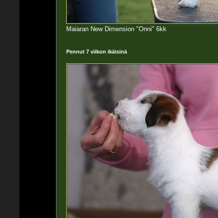
Maiaran New Dimension "Onni" 6kk
Pennut 7 viikon ikäisinä