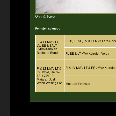
Onni & Toivo
Pentujen sukupuu
C.I.B, FI, SE, LV & LT MVA Let's Ro
FI & LT MVA, LT,
LV, EE & BALT
JMVA Kairojen
Bollinger Bond
FI, EE & LT MVA Kairojen Veiga
FI & LV MVA, LT & EE JMVA Kairoje
FI & LT MVA, LT &
LV JMVA, HeJW-
18, LVJV-19
Maiaran Just
Worth Waiting For
Maiaran Evenstar