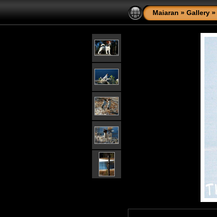
Maiaran
»
Gallery
»