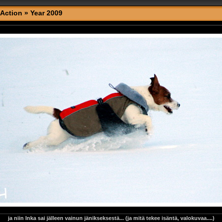
Action
»
Year 2009
ja niin Inka sai jälleen vainun jänikseksestä... (ja mitä tekee isäntä, valokuvaa....)