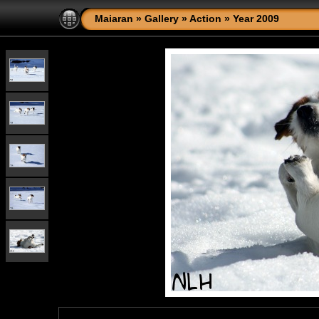
Maiaran
»
Gallery
»
Action
»
Year 2009