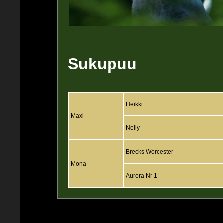
Sukupuu
Heikki
Maxi
Nelly
Brecks Worcester
Mona
Aurora Nr 1