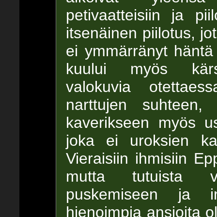
petivaatteisiin ja pi
itsenäinen piilotus, j
ei ymmärränyt häntä s
kuului myös kärsi
valokuvia otettaes
narttujen suhteen,
kaverikseen myös u
joka ei uroksien k
Vieraisiin ihmisiin Ep
mutta tutuista vi
puskemiseen ja i
hienoimpia ansioita o