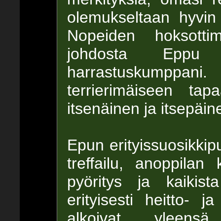
olemukseltaan hyvin 
Nopeiden hoksottim
johdosta Eppu
harrastuskumpp
terrierimäiseen tap
itsenäinen ja itsepäine
Epun erityissuosikkipu
treffailu, anoppilan
pyöritys ja kaikist
erityisesti heitto- j
alkoivat yleensä 