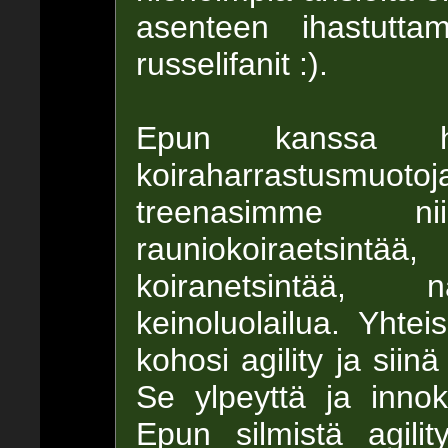
asenteen ihastutta
russelifanit :).
Epun kanssa harr
koiraharrastusmuo
treenasimme ni
rauniokoiraetsin
koiranetsintää, nä
keinoluolailua. Yhtei
kohosi agility ja siin
Se ylpeyttä ja inno
Epun silmistä agilit