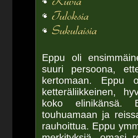
Eppu oli ensimmäin
suuri persoona, ett
kertomaan. Eppu ol
ketteräliikkeinen, hyv
koko elinikänsä. 
touhuamaan ja reis
rauhoittua. Eppu ymm
merkityksiä, omasi rei